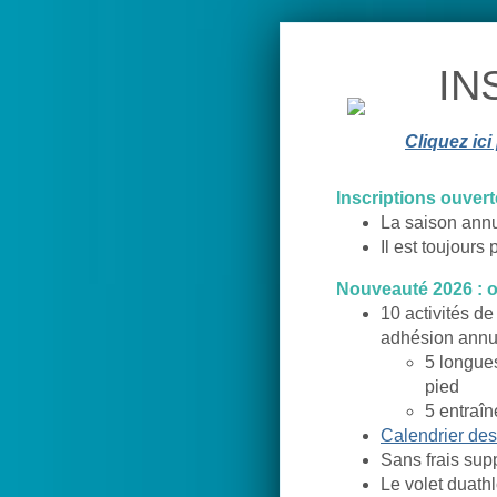
IN
Cliquez ici
Inscriptions ouver
La saison annue
Il est toujours
Nouveauté 2026 : o
10 activités de
adhésion annue
5 longues
pied
5 entraî
Calendrier des 
Sans frais supp
Le volet duathl