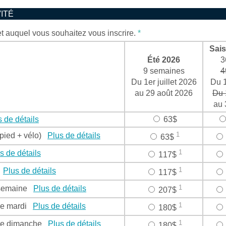
VITÉ
et auquel vous souhaitez vous inscrire.
*
Sai
Été 2026
3
9 semaines
4
Du 1er juillet 2026
Du 1
au 29 août 2026
Du 
au 
 de détails
63$
1
 pied + vélo)
Plus de détails
63$
1
s de détails
117$
1
e
Plus de détails
117$
1
r semaine
Plus de détails
207$
1
n le mardi
Plus de détails
180$
1
n le dimanche
Plus de détails
180$