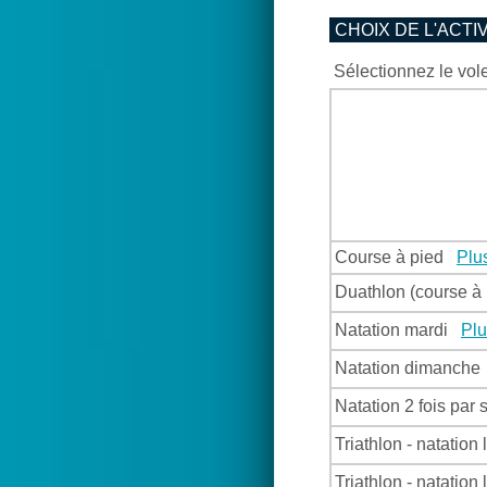
CHOIX DE L'ACTI
Sélectionnez le vol
Course à pied
Plus
Duathlon (course à
Natation mardi
Plu
Natation dimanch
Natation 2 fois pa
Triathlon - natatio
Triathlon - natatio