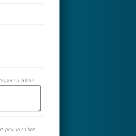
rticiper en 2026?
rt, pour la saison