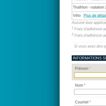
Triathlon - natation
Vélo
Plus de détai
Aucune taxe applicab
1
Frais d'adhésion a
2
Frais d'adhésion an
Si vous avez des qu
INFORMATIONS S
Prénom
*
Nom
*
Courriel
*