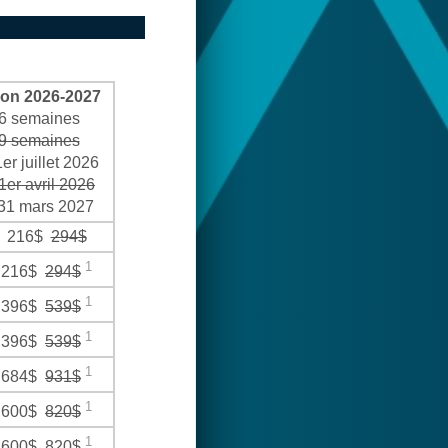
son 2026-2027
6 semaines
9 semaines
er juillet 2026
1er avril 2026
31 mars 2027
216$
294$
1
216$
294$
1
396$
539$
1
396$
539$
1
684$
931$
1
600$
820$
1
600$
820$