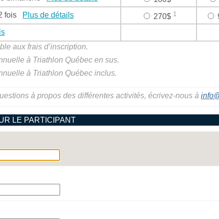
1
 2 fois
Plus de détails
270$
ls
le aux frais d’inscription.
nnuelle à Triathlon Québec en sus.
nuelle à Triathlon Québec inclus.
estions à propos des différentes activités, écrivez-nous à
info@
UR LE PARTICIPANT