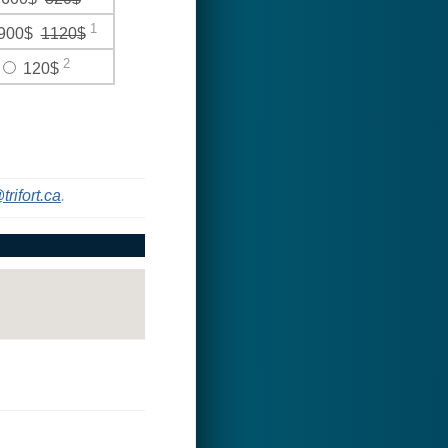
1
900$
1120$
2
120$
trifort.ca
.