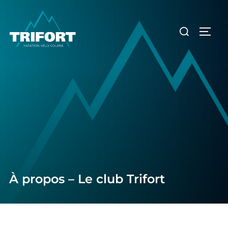
Aller
au
Rechercher :
PERM
contenu
À propos – Le club Trifort