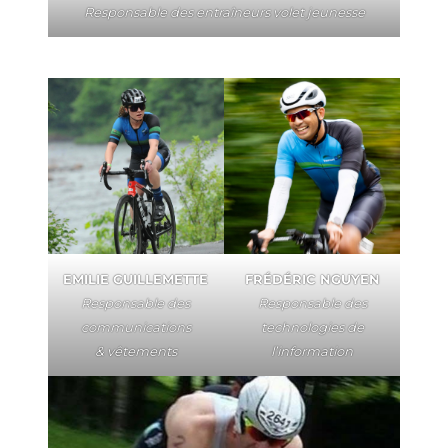
Responsable des entraîneurs volet jeunesse
EMILIE GUILLEMETTE
FRÉDÉRIC NGUYEN
Responsable des
Responsable des
communications
technologies de
& vêtements
l’information