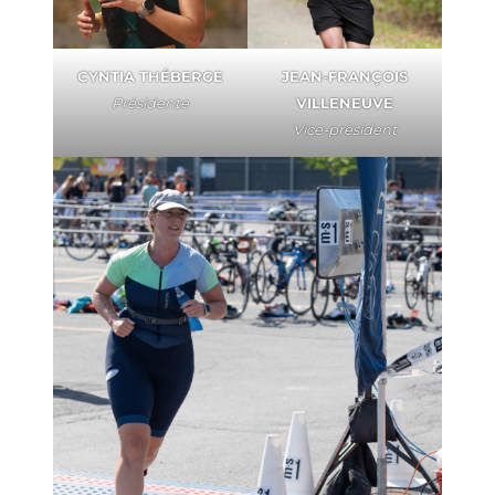
CYNTIA THÉBERGE
JEAN-FRANÇOIS
Présidente
VILLENEUVE
Vice-président