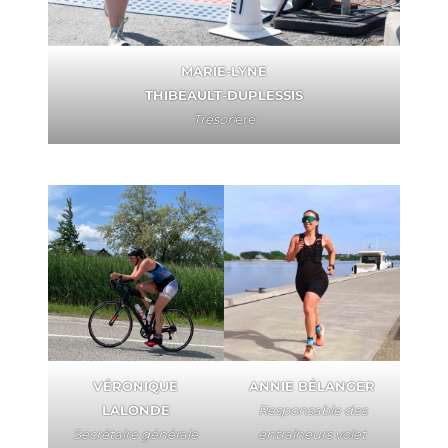
MARIE-LYNE
THIBEAULT-DUPLESSIS
Trésori
ère
VÉRONIQUE
ANNIE BÉLANGER
LALONDE
Responsable des
Secrétaire générale
entraîneurs volet