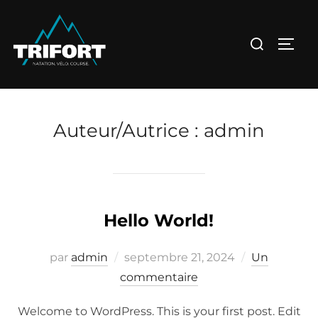
Aller
au
Rechercher :
PERM
contenu
Auteur/autrice :
admin
Hello World!
Publié
par
admin
septembre 21, 2024
Un
le
commentaire
Welcome to WordPress. This is your first post. Edit